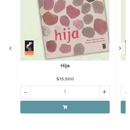
Hija
$15.500
-
+
-