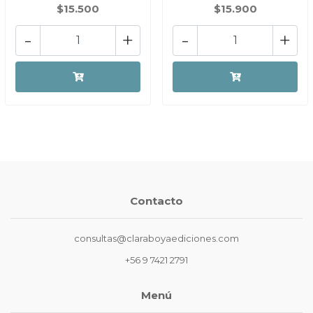
$15.500
$15.900
-
+
-
+
Contacto
consultas@claraboyaediciones.com
+56 9 7421 2791
Menú