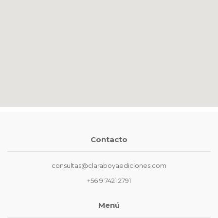
Contacto
consultas@claraboyaediciones.com
+56 9 7421 2791
Menú