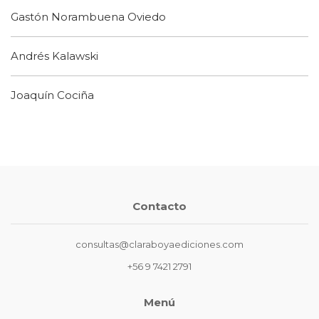
Gastón Norambuena Oviedo
Andrés Kalawski
Joaquín Cociña
Contacto
consultas@claraboyaediciones.com
+56 9 7421 2791
Menú