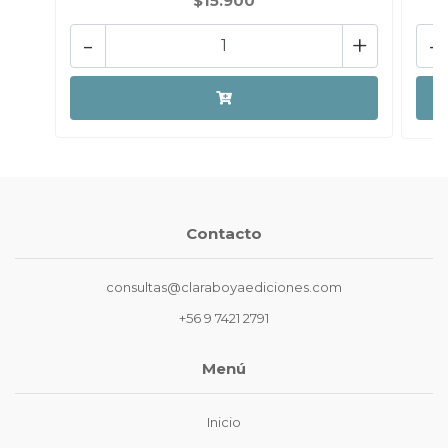
$15.900
-
+
-
Contacto
consultas@claraboyaediciones.com
+56 9 7421 2791
Menú
Inicio