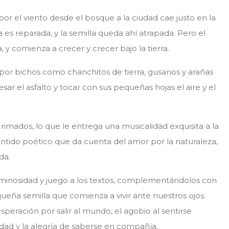
por el viento desde el bosque a la ciudad cae justo en la
ta es reparada, y la semilla queda ahí atrapada. Pero el
, y comienza a crecer y crecer bajo la tierra.
por bichos como chanchitos de tierra, gusanos y arañas
sar el asfalto y tocar con sus pequeñas hojas el aire y el
 rimados, lo que le entrega una musicalidad exquisita a la
entido poético que da cuenta del amor por la naturaleza,
da.
luminosidad y juego a los textos, complementándolos con
ueña semilla que comienza a vivir ante nuestros ojos.
peración por salir al mundo, el agobio al sentirse
cidad y la alegría de saberse en compañía.