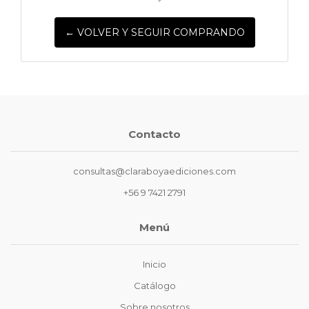
← VOLVER Y SEGUIR COMPRANDO
Contacto
consultas@claraboyaediciones.com
+56 9 7421 2791
Menú
Inicio
Catálogo
Sobre nosotros