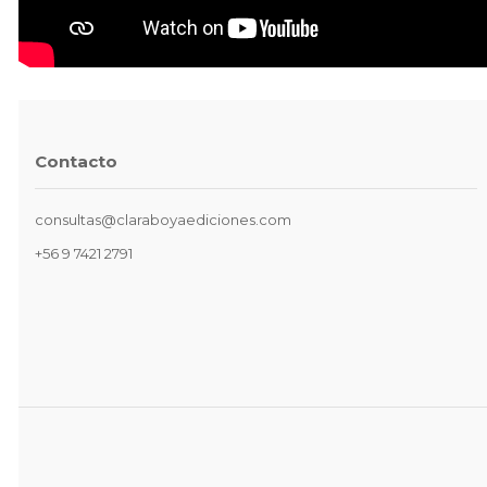
Contacto
consultas@claraboyaediciones.com
+56 9 7421 2791